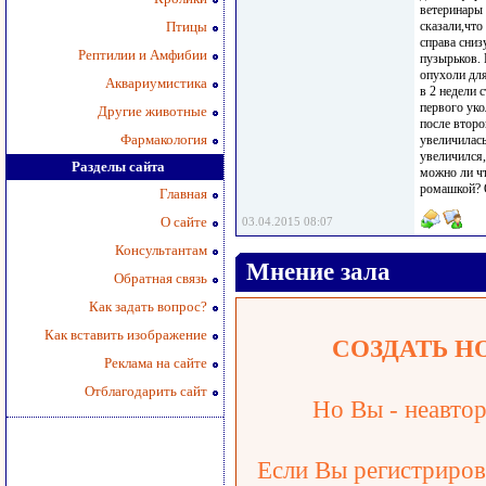
ветеринары 
Птицы
сказали,что
справа сниз
Рептилии и Амфибии
пузырьков. 
опухоли для
Аквариумистика
в 2 недели 
первого уко
Другие животные
после второ
Фармакология
увеличилась
увеличился,
Разделы сайта
можно ли ч
ромашкой? О
Главная
О сайте
03.04.2015 08:07
Консультантам
Мнение зала
Обратная связь
Как задать вопрос?
Как вставить изображение
СОЗДАТЬ Н
Реклама на сайте
Отблагодарить сайт
Но Вы - неавтор
Если Вы регистрирова