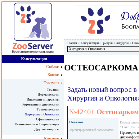
Главная
/ Консультации /
Грызуны
/
Хирургия и Онко
Консультации
ОСТЕОСАРКОМА
Собаки
Кошки
Грызуны
Задать новый вопрос в
Терапия
Дерматология
Хирургия и Онкология
Инфекции и паразиты
Кормление и диетология
Травматология
№42401
Остеосарком
Хирургия и Онкология
Офтальмология
Наталья
Порода питом
Размножение и Стерилизация
14 лет
| Вес:
Другие вопросы
Зарегистрированный пользователь
Примерно п
дискомфорт 
Кролики