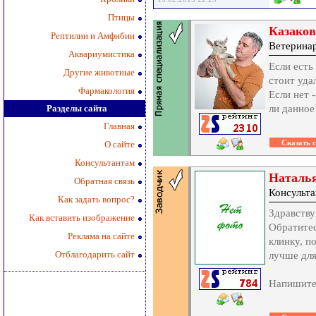
Птицы
Казаков
Рептилии и Амфибии
Ветеринар
Аквариумистика
Если есть
Другие животные
стоит уда
Фармакология
Если нет 
Разделы сайта
ли данное
Главная
О сайте
Консультантам
Наталь
Обратная связь
Консульта
Как задать вопрос?
Здравству
Как вставить изображение
Обратитес
Реклама на сайте
клинку, п
Отблагодарить сайт
лучше дл
Напишите 