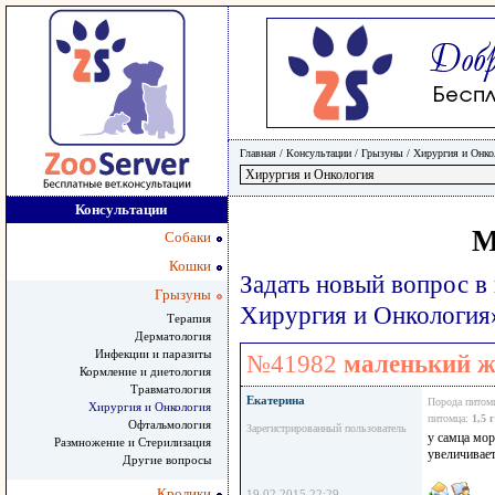
Главная
/ Консультации /
Грызуны
/
Хирургия и Онко
Консультации
М
Собаки
Кошки
Задать новый вопрос в
Грызуны
Хирургия и Онкология
Терапия
Дерматология
Инфекции и паразиты
№41982
маленький 
Кормление и диетология
Травматология
Екатерина
Порода питом
Хирургия и Онкология
питомца:
1,5 
Офтальмология
Зарегистрированный пользователь
у самца мор
Размножение и Стерилизация
увеличивает
Другие вопросы
Кролики
19.02.2015 22:29