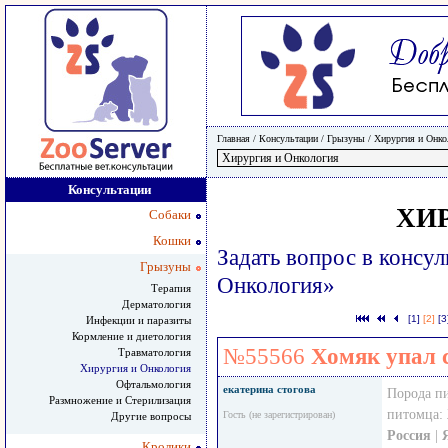
Главная
/ Консультации /
Грызуны
/
Хирургия и Онко
Консультации
ХИ
Собаки
Кошки
Задать вопрос в консу
Грызуны
Онкология»
Терапия
Дерматология
[1]
[2]
[3
Инфекции и паразиты
Кормление и диетология
№55566
Хомяк упал 
Травматология
Хирургия и Онкология
Офтальмология
екатерина стогова
Порода п
Размножение и Стерилизация
питомца:
Гость (не зарегистрирован)
Другие вопросы
Россия
|
Кролики