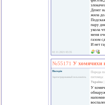
фасоль,
злокаче
Денег н
жила до
Подскаж
пару дн
укола ч
меня оч
газом с
И нет г
02.11.2021 03:35
№55171
У хомячихи в
Вікторія
Порода п
питомца:
Зарегистрированный пользователь
Україна
У хомяч
обнаруж
напомин
воспале