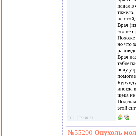
падал в
тяжело. 
не отойд
Врач (из
это не 
Похоже 
но что 
разгляде
Врач на
таблетк
воду ут
помогае
Бурундук
иногда 
щека не
Подскаж
этой си
04.11.2021 01:21
№55200
Опухоль мол