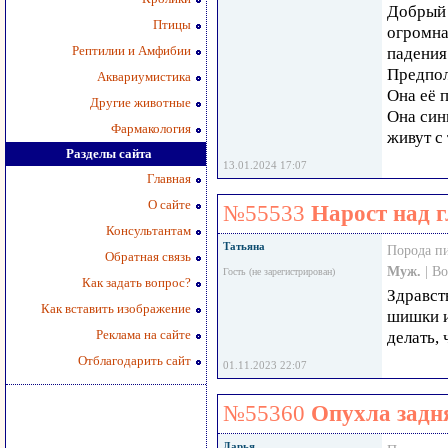
Добрый 
Птицы
огромна
Рептилии и Амфибии
падения
Предпол
Аквариумистика
Она её 
Другие животные
Она син
Фармакология
живут с
Разделы сайта
13.01.2024 17:07
Главная
О сайте
№55533
Нарост над 
Консультантам
Татьяна
Порода п
Обратная связь
Муж.
| В
Гость (не зарегистрирован)
Как задать вопрос?
Здравст
Как вставить изображение
шишки и 
Реклама на сайте
делать,
Отблагодарить сайт
01.11.2023 22:07
№55360
Опухла задн
Дарья