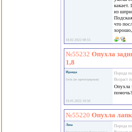
какает. 
из шпри
Подскаж
что пос
хорошо,
18.02.2022 08:55
№55232
Опухла задня
1,8
Ираида
Порода п
Возраст 
Гость (не зарегистрирован)
Опухла 
помочь
16.01.2022 10:50
№55220
Опухла лапк
Лиза
Порода п