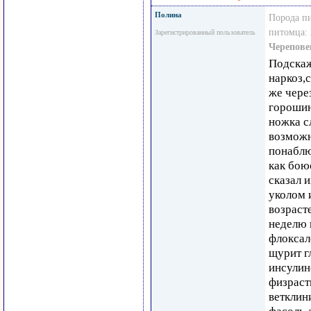
Полина
Порода п
питомца:
Зарегистрированный пользователь
Черепове
Подскаж
наркоз,
же чере
горошин
ножка с
возможн
понаблю
как бою
сказал 
уколом и
возраст
неделю 
флоксал
щурит г
инсулин
физраст
ветклин