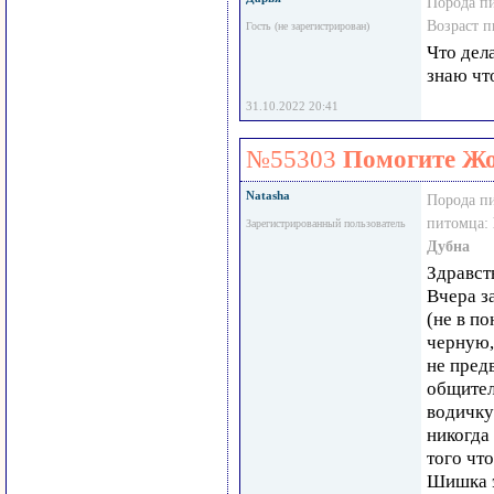
Порода п
Возраст 
Гость (не зарегистрирован)
Что дел
знаю чт
31.10.2022 20:41
№55303
Помогите Жо
Natasha
Порода п
питомца:
Зарегистрированный пользователь
Дубна
Здравст
Вчера з
(не в по
черную,
не пред
общител
водичку
никогда 
того чт
Шишка э