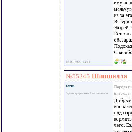
ему не 
мальчуг
из за эт
Ветерина
Жорей т
Естеств
обезара
Подскаж
Спасибо
18.06.2022 13:01
№55245
Шиншилла
Елена
Порода п
питомца:
Зарегистрированный пользователь
Добрый 
воспале
под нар
кормить
чего. Ез
уколы о