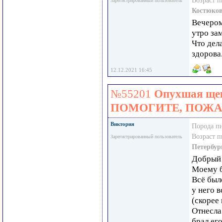
Возраст 
Зарегистрированный пользователь
Костюко
Вечером
утро за
Что дел
здорова
12.12.2021 16:45
№55201
Опухшая щека
ПОМОГИТЕ, ПОЖА
Виктория
Порода п
Возраст 
Зарегистрированный пользователь
Петербур
Добрый 
Моему б
Всё был
у него 
(скорее
Отнесла
брал ег