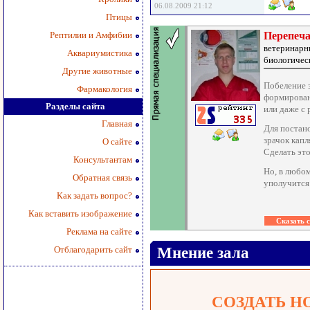
06.08.2009 21:12
Птицы
Рептилии и Амфибии
Перепеча
ветеринарн
Аквариумистика
биологичес
Другие животные
Побеление 
Фармакология
формирован
Разделы сайта
или даже с
Главная
Для постан
зрачок кап
О сайте
Сделать это
Консультантам
Но, в любом
Обратная связь
уполучится
Как задать вопрос?
Как вставить изображение
Реклама на сайте
Отблагодарить сайт
Мнение зала
СОЗДАТЬ Н