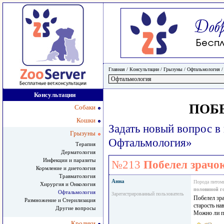
Главная
/ Консультации /
Грызуны
/
Офтальмология
Консультации
ПОБЕ
Собаки
Кошки
Задать новый вопрос в
Грызуны
Офтальмология»
Терапия
Дерматология
Инфекции и паразиты
№213
Побелел зрачо
Кормление и диетология
Травматология
Анна
Порода питом
Хирургия и Онкология
половиной г
Офтальмология
Зарегистрированный пользователь
Побелел зра
Размножение и Стерилизация
старость на
Другие вопросы
Можно ли по
Кролики