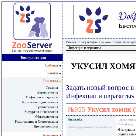
Главная
/ Консультации /
Грызуны
/
Инфекции и пара
Консультации
УКУСИЛ ХОМЯ
Собаки
Кошки
Грызуны
Задать новый вопрос в
Терапия
Дерматология
Инфекции и паразиты»
Инфекции и паразиты
Кормление и диетология
Травматология
№955
Укусил хомяк (
Хирургия и Онкология
Офтальмология
Anastasia
Порода питом
Размножение и Стерилизация
Cheboksary
Другие вопросы
Зарегистрированный пользователь
Я покупала 
родила самк
Кролики