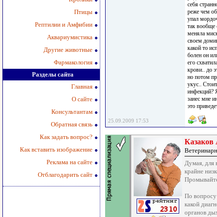
себя странн
Птицы
реже чем об
упал мордоч
Рептилии и Амфибии
так вообще
меняла миск
Аквариумистика
своем домик
какой то ис
Другие животные
болен он или
Фармакология
его схвати
крови.. до 
Разделы сайта
но потом пр
укус.. Стои
Главная
инфекций? Я
О сайте
занес мне и
это приведе
Консультантам
25.09.2009 17:53
Обратная связь
Как задать вопрос?
Казаков
Как вставить изображение
Ветеринарн
Реклама на сайте
Думая, для 
крайне низк
Отблагодарить сайт
Промывайте
По вопросу 
какой диагн
органов ды