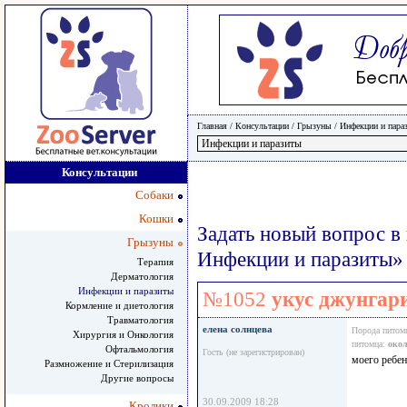
Главная
/ Консультации /
Грызуны
/
Инфекции и пара
Консультации
Собаки
Кошки
Задать новый вопрос в
Грызуны
Инфекции и паразиты»
Терапия
Дерматология
Инфекции и паразиты
№1052
укус джунгар
Кормление и диетология
Травматология
елена солнцева
Порода питом
Хирургия и Онкология
питомца:
окол
Офтальмология
Гость (не зарегистрирован)
моего ребен
Размножение и Стерилизация
Другие вопросы
30.09.2009 18:28
Кролики