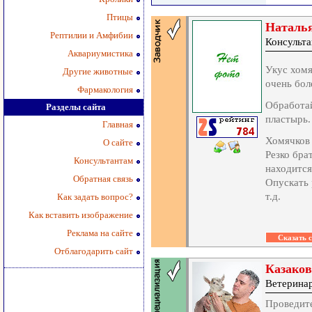
Птицы
Наталь
Рептилии и Амфибии
Консульта
Аквариумистика
Укус хомя
Другие животные
очень бол
Фармакология
Обработай
Разделы сайта
пластырь.
Главная
Хомячков 
О сайте
Резко бра
Консультантам
находится
Обратная связь
Опускать 
т.д.
Как задать вопрос?
Как вставить изображение
Реклама на сайте
Отблагодарить сайт
Казаков
Ветеринар
Проведите