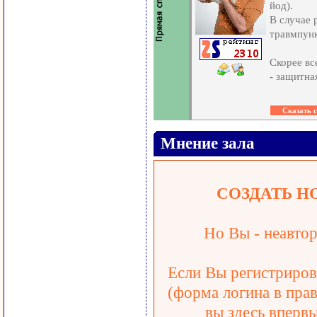
йод).
В случае 
травмпунк
Скорее вс
- защитна
Мнение зала
СОЗДАТЬ Н
Но Вы - неавтор
Если Вы регистрирова
(форма логина в прав
вы здесь впервы