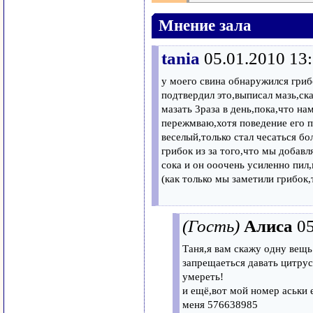
Мнение зала
tania
05.01.2010 13
у моего свина обнаружился гриб
подтвердил это,выписал мазь,ск
мазать 3раза в день,пока,что нам
пережмваю,хотя поведение его пр
веселый,только стал чесаться б
грибок из за того,что мы добавл
сока и он ооочень усиленно пил
(как только мы заметили грибок,
(Гость)
Алиса
05
Таня,я вам скажу одну вещ
запрещаеться давать цитрус
умереть!
и ещё,вот мой номер аськи 
меня 576638985