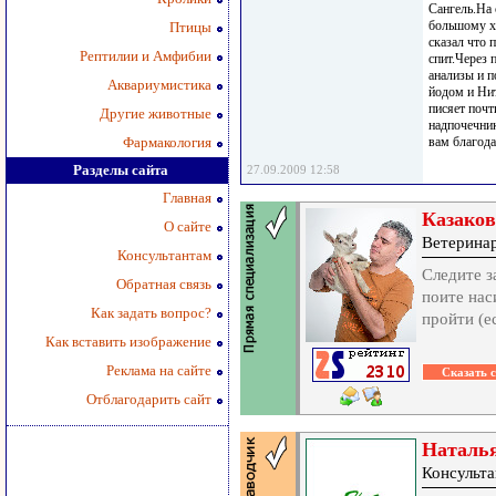
Сангель.На 
большому хо
Птицы
сказал что 
Рептилии и Амфибии
спит.Через 
анализы и п
Аквариумистика
йодом и Нит
писяет почт
Другие животные
надпочечник
Фармакология
вам благода
Разделы сайта
27.09.2009 12:58
Главная
Казаков
О сайте
Ветеринар
Консультантам
Следите з
Обратная связь
поите нас
Как задать вопрос?
пройти (е
Как вставить изображение
Реклама на сайте
Отблагодарить сайт
Наталь
Консульта