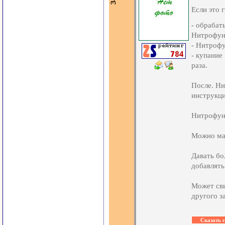
Если это г
- обрабат
Нитрофунг
- Нитрофу
- купание
раза.
После. Ни
инструкци
Нитрофунг
Можно маз
Давать бо
добавлять
Может сви
другого з