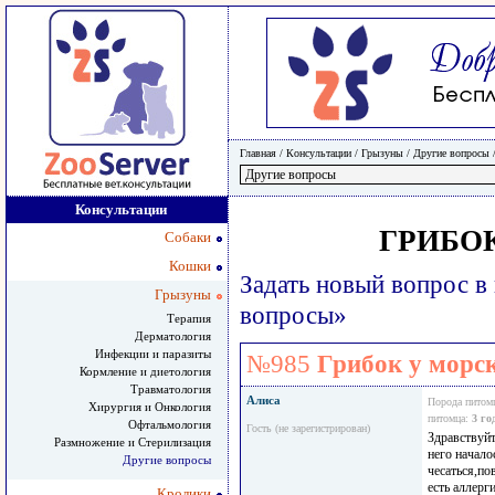
Главная
/ Консультации /
Грызуны
/
Другие вопросы
Консультации
ГРИБО
Собаки
Кошки
Задать новый вопрос в
Грызуны
вопросы»
Терапия
Дерматология
Инфекции и паразиты
№985
Грибок у морс
Кормление и диетология
Травматология
Алиса
Порода питом
Хирургия и Онкология
питомца:
3 го
Офтальмология
Гость (не зарегистрирован)
Здравствуйт
Размножение и Стерилизация
него начало
Другие вопросы
чесаться,по
есть аллерг
Кролики