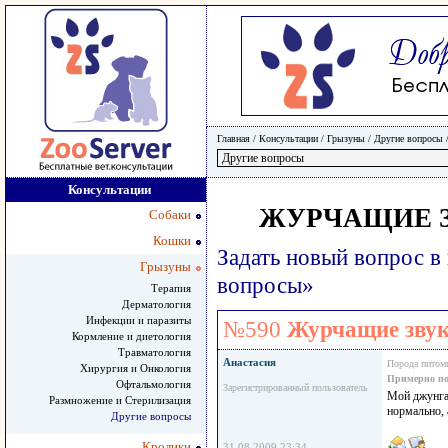
Главная
/ Консультации /
Грызуны
/
Другие вопросы
Консультации
ЖУРЧАЩИЕ З
Собаки
Кошки
Задать новый вопрос в
Грызуны
вопросы»
Терапия
Дерматология
Инфекции и паразиты
№590
Журчащие звук
Кормление и диетология
Травматология
Анастасия
Порода питом
Хирургия и Онкология
Примерно по
Офтальмология
Зарегистрированный пользователь
Мой джунгар
Размножение и Стерилизация
нормально, 
Другие вопросы
Кролики
31.08.2009 23:34