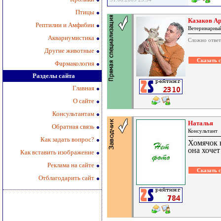
Птицы
Казаков А
Рептилии и Амфибии
Ветеринарный
Аквариумистика
Сложно ответ
Другие животные
Фармакология
Разделы сайта
Главная
О сайте
Консультантам
Наталья
Обратная связь
Консультант
Как задать вопрос?
Хомячок н
она хочет
Как вставить изображение
Реклама на сайте
Отблагодарить сайт