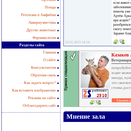
если живот 
Птицы
заболевание
помочь уже
Рептилии и Амфибии
Артём Аркад
при асците?
Аквариумистика
разобраться
смогу помоч
Другие животные
Заранее бла
Фармакология
23.01.2015 16:14
Разделы сайта
Главная
Казаков
О сайте
Ветеринарн
Консультантам
попробуйте 
асцит можн
Обратная связь
иногда, пун
Как задать вопрос?
это скопле
стенка дос
Как вставить изображение
Реклама на сайте
Отблагодарить сайт
Мнение зала