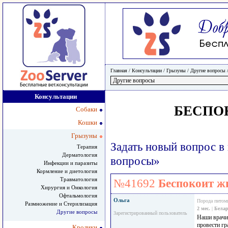
Главная
/ Консультации /
Грызуны
/
Другие вопросы
Консультации
БЕСПО
Собаки
Кошки
Грызуны
Задать новый вопрос в
Терапия
Дерматология
вопросы»
Инфекции и паразиты
Кормление и диетология
Травматология
№41692
Беспокоит ж
Хирургия и Онкология
Офтальмология
Ольга
Порода питом
Размножение и Стерилизация
2 мес.
|
Белар
Другие вопросы
Зарегистрированный пользователь
Наши врачи
провести гр
Кролики