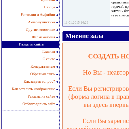
орешки немн
горячий, пр
Птицы
клетки - бе
Рептилии и Амфибии
(а то я не с
Аквариумистика
11.01.2015 16:23
Другие животные
Мнение зала
Фармакология
Разделы сайта
Главная
СОЗДАТЬ Н
О сайте
Консультантам
Но Вы - неавтор
Обратная связь
Как задать вопрос?
Если Вы регистрирова
Как вставить изображение
(форма логина в прав
Реклама на сайте
вы здесь впервы
Отблагодарить сайт
Если Вы зарегис
дальнейшем отслежива