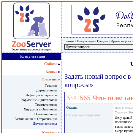
Главная
/ Консультации /
Грызуны
/
Другие вопросы
Консультации
Собаки
Кошки
Задать новый вопрос в
Грызуны
вопросы»
Терапия
Дерматология
Инфекции и паразиты
№41565
Что-то не так
Кормление и диетология
Травматология
Оксана
Порода питом
Хирургия и Онкология
Украина
|
Ки
Офтальмология
Гость (не зарегистрирован)
Дегу целый 
Размножение и Стерилизация
постоянное 
Другие вопросы
вытягиваетс
вчера купал
Кролики