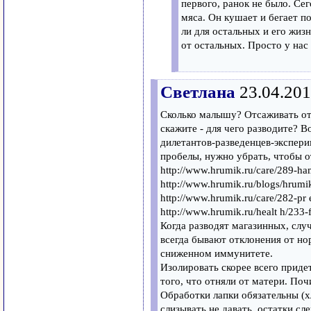
первого, ранок не было. Сег
мяса. Он кушает и бегает п
ли для остальных и его жиз
от остальных. Просто у нас 
Светлана
23.04.201
Сколько малышу? Отсаживать от
скажите - для чего разводите? Во
дилетантов-разведенцев-экспери
пробелы, нужно убрать, чтобы о
http://www.hrumik.ru/care/289-ham
http://www.hrumik.ru/blogs/hrumi
http://www.hrumik.ru/care/282-pr 
http://www.hrumik.ru/healt h/233-
Когда разводят магазинных, слу
всегда бывают отклонения от но
сниженном иммунитете.
Изолировать скорее всего приде
того, что отняли от матери. Поч
Обработки лапки обязательны (х
слизывать не давать, остатки сл