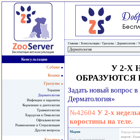
Главная
/ Консультации /
Грызуны
/
Дерматология
/
У
Консультации
У 2-Х
Собаки
Кошки
ОБРАЗУЮТСЯ 
Грызуны
Задать новый вопрос в
Терапия
Дерматология
Дерматология»
Инфекции и паразиты
Кормление и диетология
Травматология
№42604
У 2-х недел
Хирургия и Онкология
коростины на теле.
Офтальмология
Размножение и Стерилизация
Другие вопросы
Мария
Порода питом
недели
|
Екат
Кролики
Гость (не зарегистрирован)