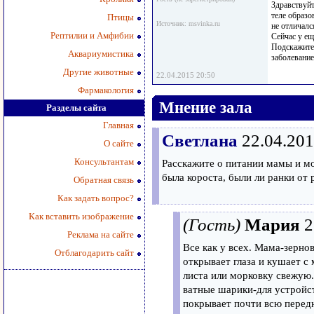
Здравствуйт
теле образо
Птицы
Источник: msvinka.ru
не отличалс
Рептилии и Амфибии
Сейчас у ещ
Подскажите,
Аквариумистика
заболевание
Другие животные
22.04.2015 20:50
Фармакология
Мнение зала
Разделы сайта
Главная
Светлана
22.04.201
О сайте
Консультантам
Расскажите о питании мамы и мо
была короста, были ли ранки от 
Обратная связь
Как задать вопрос?
Как вставить изображение
(Гость)
Мария
2
Реклама на сайте
Все как у всех. Мама-зерн
Отблагодарить сайт
открывает глаза и кушает с
листа или морковку свежую.
ватные шарики-для устройст
покрывает почти всю перед