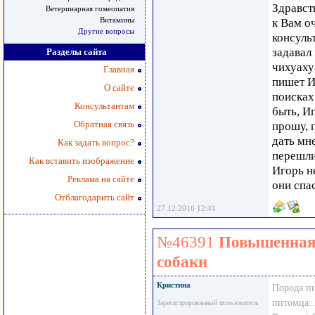
Здравст
Ветеринарная гомеопатия
Витамины
к Вам о
Другие вопросы
консуль
задавал
Разделы сайта
чихуаху
Главная
пишет И
О сайте
поисках
Консультантам
быть, И
Обратная связь
прошу, 
дать мн
Как задать вопрос?
перешли
Как вставить изображение
Игорь н
Реклама на сайте
они спа
Отблагодарить сайт
27.12.2016 12:41
№46391
Повышенная 
собаки
Кристина
Порода п
питомца:
Зарегистрированный пользователь