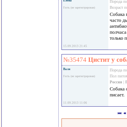
Елена
Порода п
Возраст 
Гость (не зарегистрирован)
Собака 
часто д
антибио
полчаса
только п
15.09.2013 21:45
№35474
Цистит у со
Валя
Порода п
Пол пито
Гость (не зарегистрирован)
Россия
|
Собака 
писает.
11.09.2013 11:06