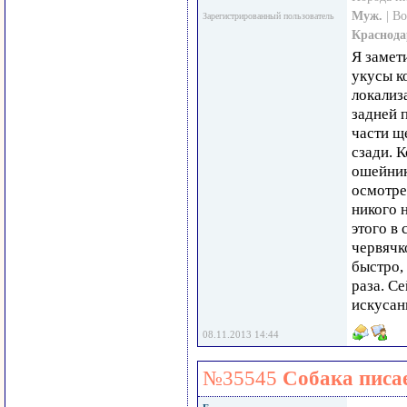
Муж.
| В
Зарегистрированный пользователь
Краснода
Я замет
укусы к
локализа
задней 
части щ
сзади. К
ошейник
осмотре
никого 
этого в
червячк
быстро,
раза. С
искусан
08.11.2013 14:44
№35545
Собака писа