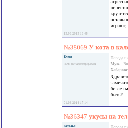
агрессив
перестав
крутится
остальн
играют, 
13.03.2015 13:48
№38069
У кота в кал
Елена
Порода п
Муж.
| В
Гость (не зарегистрирован)
Хабаровс
Здравст
замечать
бегает 
быть?
01.03.2014 17:14
№36347
укусы на тел
наталья
Порода п