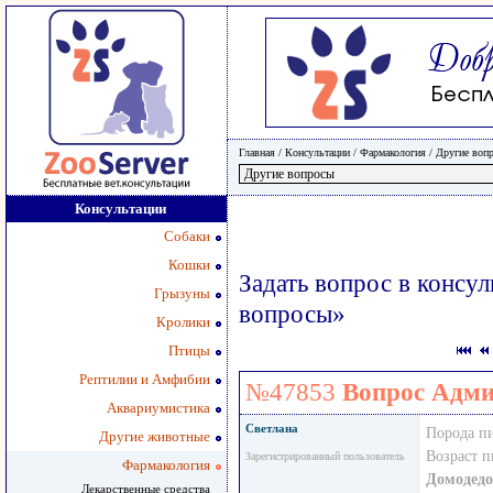
Главная
/ Консультации /
Фармакология
/
Другие воп
Консультации
Собаки
Кошки
Задать вопрос в консу
Грызуны
вопросы»
Кролики
Птицы
Рептилии и Амфибии
№47853
Вопрос Адм
Аквариумистика
Светлана
Порода п
Другие животные
Возраст 
Зарегистрированный пользователь
Фармакология
Домодедо
Лекарственные средства