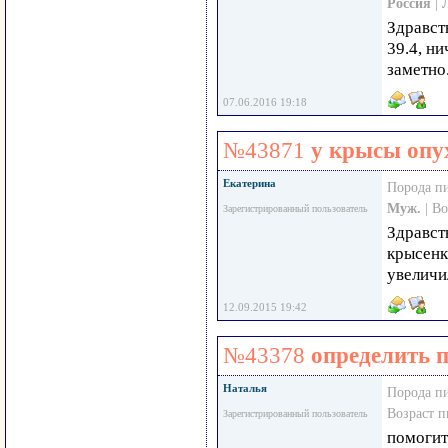
Россия
|
Здравст
39.4, ни
заметно
07.06.2016 19:18
№43871
у крысы опу
Екатерина
Порода п
Муж.
| В
Зарегистрированный пользователь
Здравст
крысенк
увеличи
12.09.2015 19:42
№43378
определить 
Наталья
Порода п
Возраст 
Зарегистрированный пользователь
помогит