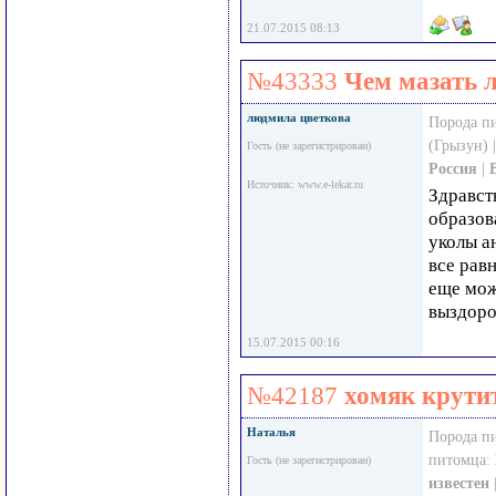
21.07.2015 08:13
№43333
Чем мазать л
людмила цветкова
Порода п
(Грызун) 
Гость (не зарегистрирован)
Россия
|
Источник: www.e-lekar.ru
Здравст
образова
уколы а
все рав
еще мож
выздоро
15.07.2015 00:16
№42187
хомяк крути
Наталья
Порода п
питомца:
Гость (не зарегистрирован)
известен