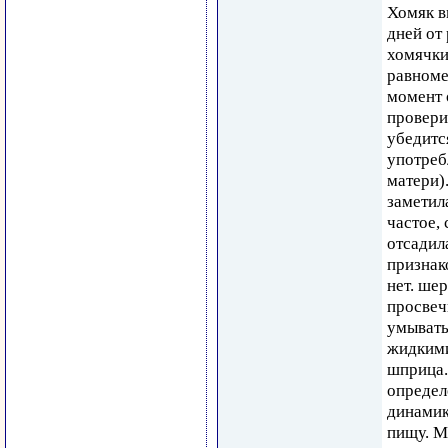
Хомяк в
дней от
хомячки
равноме
момент 
провери
убедитс
употреб
матери)
заметил
частое, 
отсадил
признак
нет. шер
просвеч
умывать
жидким
шприца.
определ
динамик
пищу. М