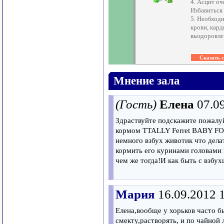
4. Асцит оч
Избавиться 
5. Необход
крови, кар
выздоровле
Мнение зала
(Гость)
Елена
07.0
Здраствуйте подскажите пожалуй
кормом TTALLY Ferret BABY FO
немного взбух животик что дела
кормить его куринами головами
чем же тогда!И как быть с взбу
Мария
16.09.2012 
Елена,вообще у хорьков часто 
смекту,растворять, и по чайной 