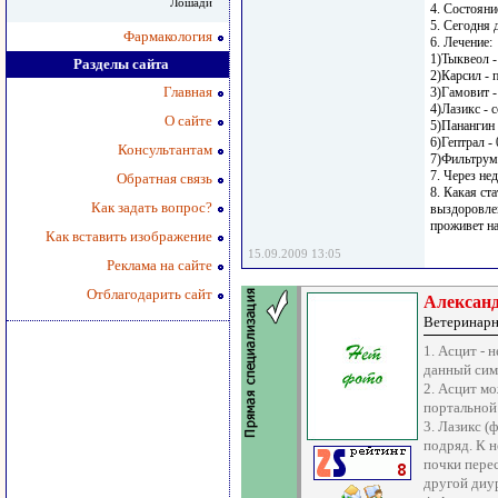
Лошади
4. Состояни
5. Сегодня 
Фармакология
6. Лечение:
1)Тыквеол -
Разделы сайта
2)Карсил - п
Главная
3)Гамовит - 
4)Лазикс - 
О сайте
5)Панангин 
6)Гептрал - 
Консультантам
7)Фильтрум 
7. Через не
Обратная связь
8. Какая ст
Как задать вопрос?
выздоровлен
проживет на
Как вставить изображение
15.09.2009 13:05
Реклама на сайте
Отблагодарить сайт
Алексан
Ветеринарн
1. Асцит - 
данный сим
2. Асцит м
портальной
3. Лазикс (
подряд. К н
почки перес
другой диу