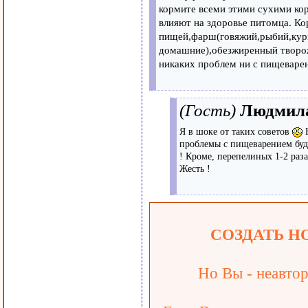
кормите всеми этими сухими кор
влияют на здоровье питомца. К
пищей,фарш(говяжий,рыбий,кури
домашние),обезжиренный творож
никаких проблем ни с пищеваре
(Гость)
Людмил
Я в шоке от таких советов
Н
проблемы с пищеварением будут
! Кроме, перепелиных 1-2 раз
Жесть !
СОЗДАТЬ Н
Но Вы - неавтор