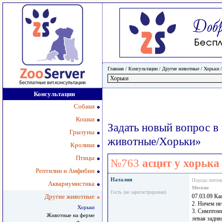
Главная
/ Консультации /
Другие животные
/
Хорьки
Консультации
Собаки
Кошки
Задать новый вопрос в
Грызуны
животные/Хорьки»
Кролики
Птицы
№763
асцит у хорька
Рептилии и Амфибии
Наталия
Порода питом
Аквариумистика
Москва
Гость (не зарегистрирован)
Другие животные
07.03.09 Ка
2. Ничем не
Хорьки
3. Симптомы
Животные на ферме
левая задня