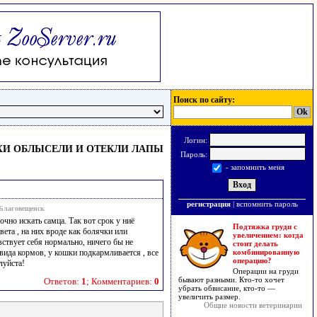
Поиск по сайту:
Логин:
ХИ ОБЛЫСЕЛИ И ОТЕКЛИ ЛАПЫ
Пароль:
- запомнить меня
регистрация
|
вспомнить пароль
Благовещенск
очно искать самца. Так вот срок у ниё
Подтяжка груди с
вета , на них вроде как болячки или
увеличением: когда
вствует себя нормально, ничего бы не
стоит делать
 вида кормов, у кошки подкармливается , все
комбинированную
операцию?
луйста!
Операции на груди
бывают разными. Кто-то хочет
Ответов:
1
; Комментариев:
0
убрать обвисание, кто-то —
увеличить размер.
Общие новости ветеринарии