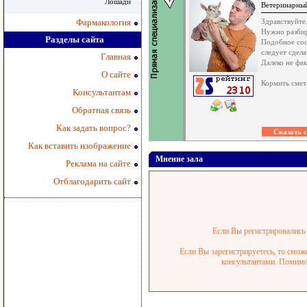
Лошади
Ветеринарный
Фармакология
Здравствуйте
Нужно разбир
Разделы сайта
Подобное сос
следует сдел
Главная
Далеко не фак
О сайте
Кормить смет
Консультантам
Обратная связь
Как задать вопрос?
Как вставить изображение
Мнение зала
Реклама на сайте
Отблагодарить сайт
Если Вы регистрировались р
Если Вы зарегистрируетесь, то смож
консультантами. Помимо 