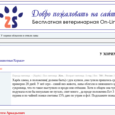
/
У хорихи облысели и отекли лапы
У ХОРИ
е животные/Хорьки»
пы
Порода питомца:
-
(Хорёк) | Пол питомца:
Жен.
| Возраст питомца:
1 год
| Вес:
700
|
Россия
|
Харёк самка, в положении( должна быть) с рук купила ,она гуляла пришлось ср
примерно 20 дней. У неё серо - синий низ живота, лапы облезли и синюшного ц
сукровица, что-то такое выступило и вроди они отёкшии. Хотя в общем она чу
подумала если бы визуально не пугало, спит много , да вроде положенно.Ест 3
пурина и по чайной ложки сметаны 15% даю по утрам и фсё. Подскажите пожа
ртем Аркадьевич