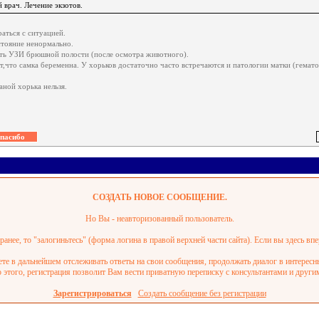
 врач. Лечение экзотов.
.
аться с ситуацией.
тояние ненормально.
ать УЗИ брюшной полости (после осмотра животного).
т,что самка беременна. У хорьков достаточно часто встречаются и патологии матки (гемат
аной хорька нельзя.
СОЗДАТЬ НОВОЕ СООБЩЕНИЕ.
Но Вы - неавторизованный пользователь.
анее, то "залогиньтесь" (форма логина в правой верхней части сайта). Если вы здесь впе
ете в дальнейшем отслеживать ответы на свои сообщения, продолжать диалог в интерес
этого, регистрация позволит Вам вести приватную переписку с консультантами и други
Зарегистрироваться
Создать сообщение без регистрации