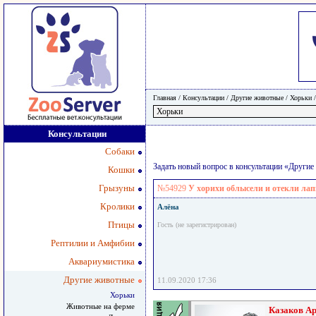
Главная
/ Консультации /
Другие животные
/
Хорьки
Консультации
Собаки
Задать новый вопрос в консультации «Други
Кошки
Грызуны
№54929
У хорихи облысели и отекли ла
Кролики
Алёна
Птицы
Гость (не зарегистрирован)
Рептилии и Амфибии
Аквариумистика
Другие животные
11.09.2020 17:36
Хорьки
Животные на ферме
Казаков А