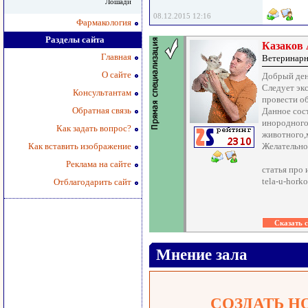
Лошади
08.12.2015 12:16
Фармакология
Разделы сайта
Казаков
Главная
Ветеринарн
О сайте
Добрый ден
Следует эк
Консультантам
провести о
Обратная связь
Данное сос
инородного 
Как задать вопрос?
животного,
Как вставить изображение
Желательно
Реклама на сайте
статья про 
tela-u-horko
Отблагодарить сайт
Мнение зала
СОЗДАТЬ Н