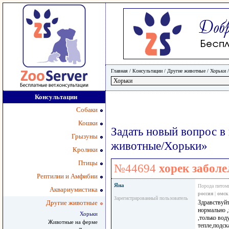
Главная
/ Консультации /
Другие животные
/
Хорьки
Консультации
Собаки
Кошки
Задать новый вопрос в
Грызуны
животные/Хорьки»
Кролики
Птицы
№44694
хорек заболе
Рептилии и Амфибии
Яна
Порода питом
Аквариумистика
россия
|
омск
Зарегистрированный пользователь
Другие животные
Здравствуйт
нормально ,
Хорьки
,только вод
Животные на ферме
тепле,подск