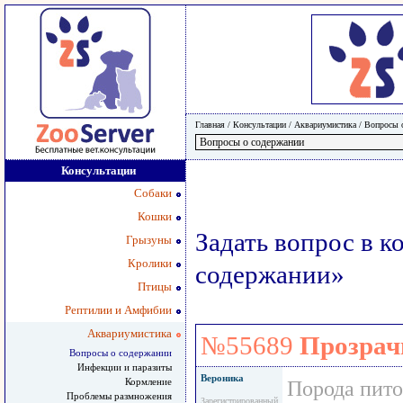
Главная
/ Консультации /
Аквариумистика
/
Вопросы 
Консультации
Собаки
Кошки
Задать вопрос в 
Грызуны
Кролики
содержании»
Птицы
Рептилии и Амфибии
Аквариумистика
№55689
Прозрач
Вопросы о содержании
Инфекции и паразиты
Вероника
Кормление
Порода пит
Проблемы размножения
Зарегистрированный