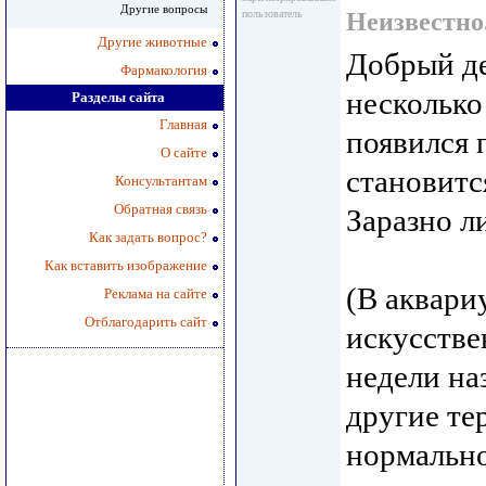
Другие вопросы
пользователь
Неизвестно
Другие животные
Добрый де
Фармакология
несколько
Разделы сайта
Главная
появился 
О сайте
становитс
Консультантам
Обратная связь
Заразно л
Как задать вопрос?
Как вставить изображение
(В аквариу
Реклама на сайте
Отблагодарить сайт
искусстве
недели на
другие те
нормально