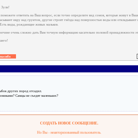
, Зули!
 поможете ответить на Ваш вопрос, если точно определите вид сомов, которые живут в Ваш
расывают икру над грунтом, другие строят гнёзда над поверхностью воды или откладывают
 Есть виды, рождающие живых мальков.
ричине очень сложно дать Вам точную информацию касательно половой принадлежности эт
шего!
ыбок других пород отсадил.
сомиками? Самцы не съедят маленьких?
СОЗДАТЬ НОВОЕ СООБЩЕНИЕ.
Но Вы - неавторизованный пользователь.