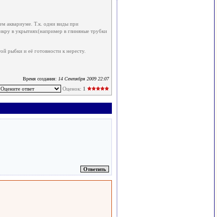
ем аквариуме. Т.к. одни виды при
 икру в укрытиях(например в глиняные трубки
ой рыбки и её готовности к нересту.
Время создания:
14 Сентября 2009 22:07
Оценок:
1