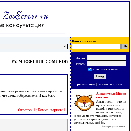
Поиск по сайту:
Логин:
РАЗМНОЖЕНИЕ СОМИКОВ
Пароль:
- запомнить меня
регистрация
|
вспомнить пароль
динаковых размеров. они очень выросли за
Аквариумы: Мир за
о, что самка забеременела. И как быть
стеклом
Аквариумы — это не
просто ёмкости с
водой и рыбками, а
Ответов:
1
; Комментариев:
1
целые экосистемы,
которые могут украсить интерьер,
успокоить нервы и даже стать
увлекательным хобби.
Аквариумистика