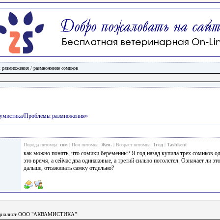
 размножения
/
размножение сомиков
риумистика/Проблемы размножения»
Порода питомца:
сом
| Пол питомца:
Жен.
| Возраст питомца:
1год
|
Tashkent
как можно понять, что сомики беременны? Я год назад купила трех сомиков о
это время, а сейчас два одинаковые, а третий сильно потолстел. Означает ли эт
дальше, отсаживать самку отдельно?
ециалист ООО "АКВАМИСТИКА"