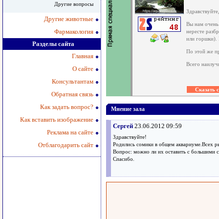
Другие вопросы
Здравствуйте
Другие животные
Вы нам очень
Фармакология
нересте разб
или горшки).
Разделы сайта
По этой же п
Главная
Всего наилуч
О сайте
Консультантам
Обратная связь
Как задать вопрос?
Мнение зала
Как вставить изображение
Сергей
23.06.2012 09:59
Реклама на сайте
Здравствуйте!
Отблагодарить сайт
Родились сомики в общем аквариуме.Всех р
Вопрос: можно ли их оставить с большими 
Спасибо.