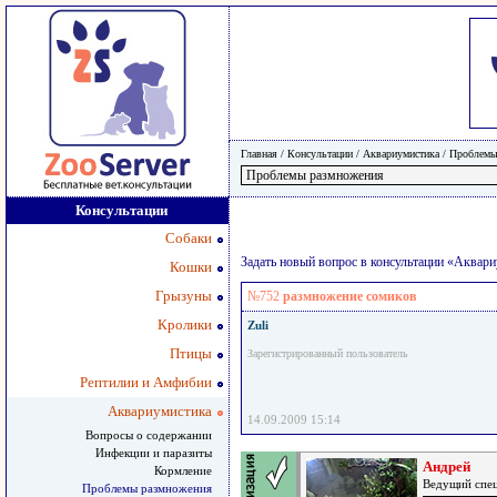
Главная
/ Консультации /
Аквариумистика
/
Проблемы
Консультации
Собаки
Задать новый вопрос в консультации «Аква
Кошки
Грызуны
№752
размножение сомиков
Кролики
Zuli
Птицы
Зарегистрированный пользователь
Рептилии и Амфибии
Аквариумистика
14.09.2009 15:14
Вопросы о содержании
Инфекции и паразиты
Андрей
Кормление
Ведущий сп
Проблемы размножения