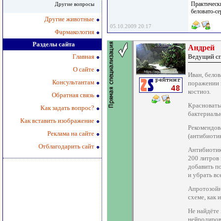
Практически
Другие вопросы
беловато-с
Другие животные
05.10.2009 20:17
Фармакология
Разделы сайта
Андрей
Главная
Ведущий с
О сайте
Иван, бело
Консультантам
поражении 
костиоз.
Обратная связь
Красноваты
Как задать вопрос?
бактериальн
Как вставить изображение
Рекомендов
Реклама на сайте
(антибиоти
Отблагодарить сайт
Антибиотик
200 литров 
добавить п
и убрать вс
Апротозойн
схеме, как 
Не найдёте
нейродиро