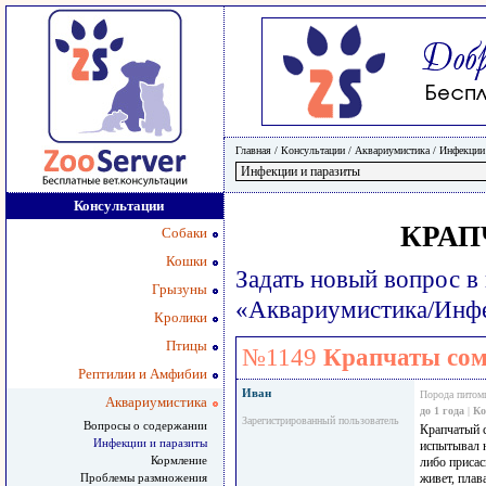
Главная
/ Консультации /
Аквариумистика
/
Инфекции
Консультации
КРАП
Собаки
Кошки
Задать новый вопрос в
Грызуны
«Аквариумистика/Инфе
Кролики
Птицы
№1149
Крапчаты сом
Рептилии и Амфибии
Иван
Порода питом
Аквариумистика
до 1 года
|
Ко
Зарегистрированный пользователь
Вопросы о содержании
Крапчатый 
Инфекции и паразиты
испытывал н
Кормление
либо присас
Проблемы размножения
живет, плав