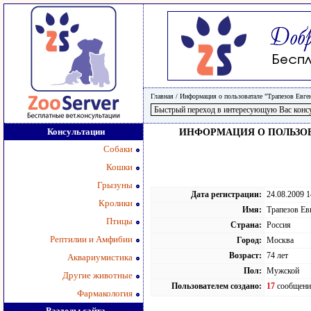
Главная
/
Информация о пользоватале "Трапезов Евге
Консультации
ИНФОРМАЦИЯ О ПОЛЬЗОВ
Собаки
Кошки
Грызуны
Дата регистрации:
24.08.2009 1
Кролики
Имя:
Трапезов Ев
Птицы
Страна:
Россия
Рептилии и Амфибии
Город:
Москва
Возраст:
74 лет
Аквариумистика
Пол:
Мужской
Другие животные
Пользователем создано:
17
сообщений
Фармакология
Разделы сайта