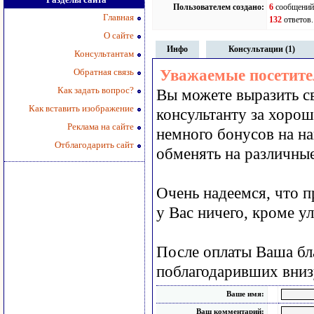
Пользователем создано:
6
сообщений.
Главная
132
ответов.
О сайте
Инфо
Консультации (1)
Консультантам
Обратная связь
Уважаемые посетите
Как задать вопрос?
Вы можете выразить с
Как вставить изображение
консультанту за хорош
Реклама на сайте
немного бонусов на н
Отблагодарить сайт
обменять на различные
Очень надеемся, что 
у Вас ничего, кроме у
После оплаты Ваша бла
поблагодаривших вниз
Ваше имя:
Ваш комментарий: