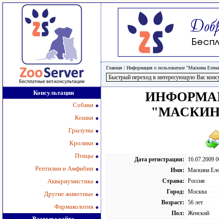
Главная
/
Информация о пользоватале "Маскина Елена
Консультации
ИНФОРМАЦ
Собаки
"МАСКИН
Кошки
Грызуны
Кролики
Птицы
Дата регистрации:
16.07.2009 0
Рептилии и Амфибии
Имя:
Маскина Еле
Аквариумистика
Страна:
Россия
Город:
Москва
Другие животные
Возраст:
56 лет
Фармакология
Пол:
Женский
Разделы сайта