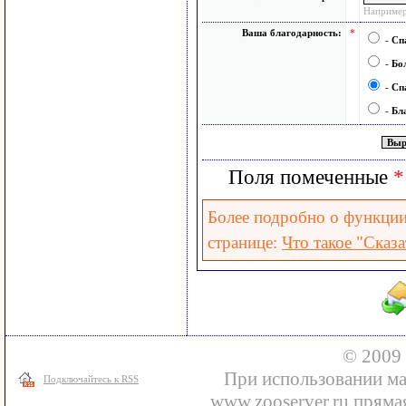
Например
Ваша благодарность:
*
-
Сп
-
Бо
-
Сп
-
Бл
Поля помеченные
*
Более подробно о функции 
странице:
Что такое "Сказа
© 2009 
При использовании ма
Подключайтесь к RSS
www.zooserver.ru прямая