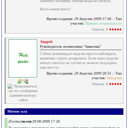
замените половину объёма воды на свежую.
Всего наилучшего!
Время создания:
29 Августа 2009 17:46
:: Тип
участия:
Прямая специальность
Оценок:
1
Андрей
Руководитель зоомагазина "Акватика"
Сейчас рекомендую неделю просто наблюдать,
кормежку строго дозировать. Если через неделю
ничего плохого не случится, можете подсадить
еще кого-то.
Время создания:
29 Августа 2009 20:51
:: Тип
участия:
Заводчик
Оценок:
1
Мнение зала
(Гость)
полли
29.08.2009 17:26
По недоумию и лени третьих лиц, которых вообще рядом с аквариумом быть не