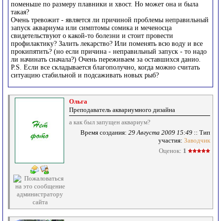
поменьше по размеру плавники и хвост. Но может она и была
такая?
Очень тревожит - является ли причиной проблемы неправильный
запуск аквариума или симптомы сомика и меченосца
свидетельствуют о какой-то болезни и стоит провести
профилактику? Залить лекарство? Или поменять всю воду и все
прокипятить? (но если причина - неправильный запуск - то надо
ли начинать сначала?) Очень переживаем за оставшихся данио.
P.S. Если все складывается благополучно, когда можно считать
ситуацию стабильной и подсаживать новых рыб?
Ольга
Преподаватель аквариумного дизайна
а как был запущен аквариум?
Время создания:
29 Августа 2009 15:49
:: Тип
участия:
Заводчик
Оценок:
1