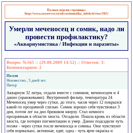
Полная версия страницы:
http://www.zooserver.ru/akvariumistika_infekcii/view/565/
Умерли меченосец и сомик, надо ли
провести профилактику?
«Аквариумистика / Инфекции и паразиты»
Вопрос №565 :: (29.08.2009 14:52) :: Ответов:
3
;
Комментариев:
2
Полли
Неизвестно., 5 дней лет.
Питер
Аквариум 32 литра, отдали вместе с сомиком, меченосцем и 4
данио (оранжевыми). Внутренний фильтр, температура 24.
Меченосец умер через сутки, до этого, часов через 12 покрылся
какой-то прозрачной слизью. Сомик хорошо себя чувствовал 3
дня, потом лег на дно брюшком кверху. Стал немного
прозрачным в области хвоста. Отсадили. Пошла кровь из области
хвоста, где потерял пигментацию и умер. Данио подсадили чуть
позже - через сутки после меченосца и сомика. Они чувствуют
себя нормально, активные, едят, одна - чуть ярче окраска и