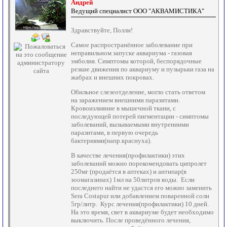
Андрей
Ведущий специалист ООО "АКВАМИСТИКА"
Здравствуйте, Полли!
Самое распространённое заболевание при
неправильном запуске аквариума - газовая
эмболия. Симптомы которой, беспорядочные
резкие движения по аквариуму и пузырьки газа на
жабрах и внешних покровах.
Обильное слезеотделение, могло стать ответом
на заражением внешними паразитами.
Кровоизлияние в мышечной ткани, с
последующей потерей пигментации - симптомы
заболеваний, вызываемыми внутрениими
паразитами, в первую очередь
бактериями(напр.краснуха).
В качестве лечения(профилактики) этих
заболеваний можно порекомендовать ципролет
250мг (продаётся в аптеках) и антипар(в
зоомагазинах) 1мл на 50литров воды. Если
последнего найти не удастся его можно заменить
Sera Costapur или добавлением поваренной соли
5гр/литр. Курс лечения(профилактики) 10 дней.
На это время, свет в аквариуме будет необходимо
выключить. После проведённого лечения,