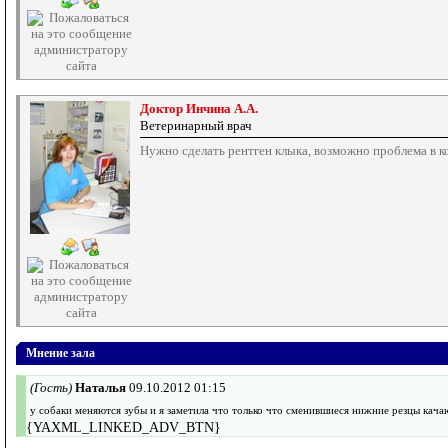
Доктор Инчина А.А.
Ветеринарный врач
Нужно сделать рентген клыка, возможно проблема в ко
Мнение зала
(Гость)
Наталья
09.10.2012 01:15
у собаки меняются зубы и я заметила что только что сменившиеся нижние резцы кача
{YAXML_LINKED_ADV_BTN}