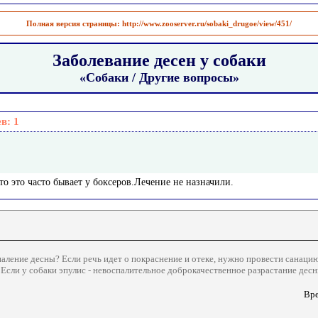
Полная версия страницы:
http://www.zooserver.ru/sobaki_drugoe/view/451/
Заболевание десен у собаки
«Собаки / Другие вопросы»
ев:
1
то это часто бывает у боксеров.Лечение не назначили.
аление десны? Если речь идет о покраснение и отеке, нужно провести санацию
 Если у собаки эпулис - невоспалительное доброкачественное разрастание десны
Вре