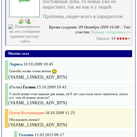
постоянные зубы, то новые уже не
вырастают, так же как и у людей.
Проблема, скорее всего в парадонтозе.
Время создания:
09 Октября 2009 16:08
:: Тип
участия:
Прямая специальность
Оценок:
10
Мнение зала
Лариса
10.10.2009 19:45
Спасибо жалко очень котика
{YAXML_LINKED_ADV_BTN}
(Гость)
Галина
15.10.2009 19:43
У моей кошки тоже выпали два клыка, ей 9 лет. она стала часто прятаться, плохо
ест. чем ей можно помочь?
{YAXML_LINKED_ADV_BTN}
Центр Ветеринарии
16.10.2009 11:25
Обследовать нужно!
{YAXML_LINKED_ADV_BTN}
Татьяна
11.03.2015 06:17