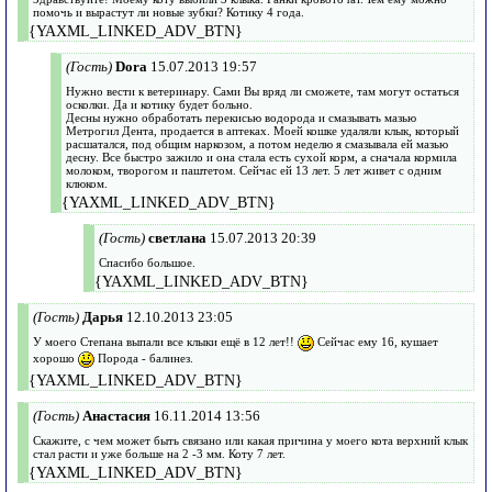
помочь и вырастут ли новые зубки? Котику 4 года.
{YAXML_LINKED_ADV_BTN}
(Гость)
Dora
15.07.2013 19:57
Нужно вести к ветеринару. Сами Вы вряд ли сможете, там могут остаться
осколки. Да и котику будет больно.
Десны нужно обработать перекисью водорода и смазывать мазью
Метрогил Дента, продается в аптеках. Моей кошке удаляли клык, который
расшатался, под общим наркозом, а потом неделю я смазывала ей мазью
десну. Все быстро зажило и она стала есть сухой корм, а сначала кормила
молоком, творогом и паштетом. Сейчас ей 13 лет. 5 лет живет с одним
клюком.
{YAXML_LINKED_ADV_BTN}
(Гость)
светлана
15.07.2013 20:39
Спасибо большое.
{YAXML_LINKED_ADV_BTN}
(Гость)
Дарья
12.10.2013 23:05
У моего Степана выпали все клыки ещё в 12 лет!!
Сейчас ему 16, кушает
хорошо
Порода - балинез.
{YAXML_LINKED_ADV_BTN}
(Гость)
Анастасия
16.11.2014 13:56
Скажите, с чем может быть связано или какая причина у моего кота верхний клык
стал расти и уже больше на 2 -3 мм. Коту 7 лет.
{YAXML_LINKED_ADV_BTN}