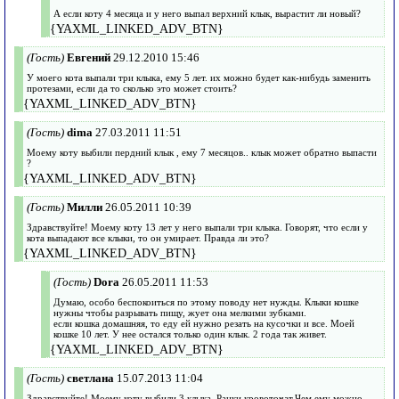
А если коту 4 месяца и у него выпал верхний клык, вырастит ли новый?
{YAXML_LINKED_ADV_BTN}
(Гость)
Евгений
29.12.2010 15:46
У моего кота выпали три клыка, ему 5 лет. их можно будет как-нибудь заменить
протезами, если да то сколько это может стоить?
{YAXML_LINKED_ADV_BTN}
(Гость)
dima
27.03.2011 11:51
Моему коту выбили пердний клык , ему 7 месяцов.. клык может обратно выпасти
?
{YAXML_LINKED_ADV_BTN}
(Гость)
Милли
26.05.2011 10:39
Здравствуйте! Моему коту 13 лет у него выпали три клыка. Говорят, что если у
кота выпадают все клыки, то он умирает. Правда ли это?
{YAXML_LINKED_ADV_BTN}
(Гость)
Dora
26.05.2011 11:53
Думаю, особо беспокоиться по этому поводу нет нужды. Клыки кошке
нужны чтобы разрывать пищу, жует она мелкими зубками.
если кошка домашняя, то еду ей нужно резать на кусочки и все. Моей
кошке 10 лет. У нее остался только один клык. 2 года так живет.
{YAXML_LINKED_ADV_BTN}
(Гость)
светлана
15.07.2013 11:04
Здравствуйте! Моему коту выбили 3 клыка. Ранки кровоточат.Чем ему можно