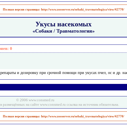
Полная версия страницы:
http://www.zooserver.ru/sobaki_travmatologiya/view/42770/
Укусы насекомых
«Собаки / Травматология»
риев:
0
препараты и дозировку при срочной помощи при укусах пчел, ос и др. нас
© 2006 www.consmed.ru
в размещённых на сайте www.consmed.ru ссылка на источник обязательна.
Полная версия страницы:
http://www.zooserver.ru/sobaki_travmatologiya/view/42770/