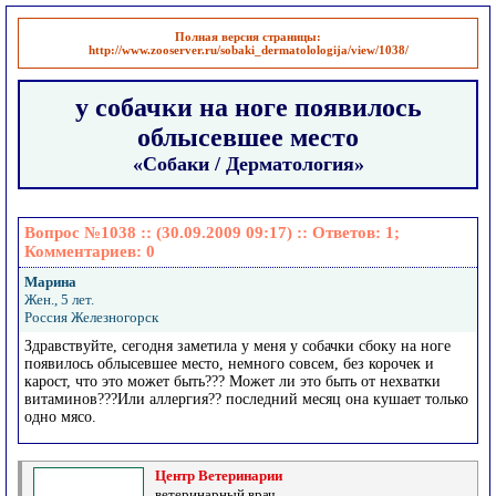
Полная версия страницы:
http://www.zooserver.ru/sobaki_dermatolologija/view/1038/
у собачки на ноге появилось
облысевшее место
«Собаки / Дерматология»
Вопрос №1038 :: (30.09.2009 09:17) :: Ответов:
1
;
Комментариев:
0
Марина
Жен., 5 лет.
Россия Железногорск
Здравствуйте, сегодня заметила у меня у собачки сбоку на ноге
появилось облысевшее место, немного совсем, без корочек и
карост, что это может быть??? Может ли это быть от нехватки
витаминов???Или аллергия?? последний месяц она кушает только
одно мясо.
Центр Ветеринарии
ветеринарный врач