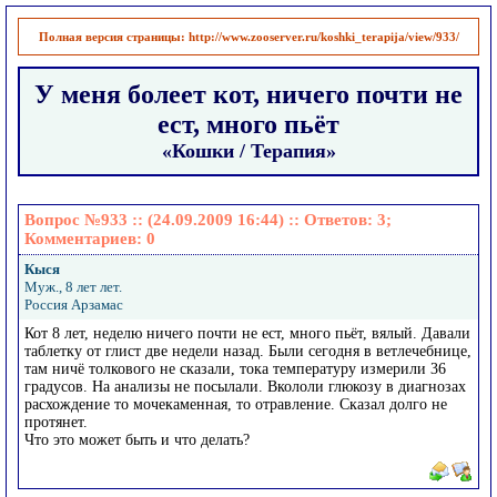
Полная версия страницы:
http://www.zooserver.ru/koshki_terapija/view/933/
У меня болеет кот, ничего почти не
ест, много пьёт
«Кошки / Терапия»
Вопрос №933 :: (24.09.2009 16:44) :: Ответов:
3
;
Комментариев:
0
Кыся
Муж., 8 лет лет.
Россия Арзамас
Кот 8 лет, неделю ничего почти не ест, много пьёт, вялый. Давали
таблетку от глист две недели назад. Были сегодня в ветлечебнице,
там ничё толкового не сказали, тока температуру измерили 36
градусов. На анализы не посылали. Вкололи глюкозу в диагнозах
расхождение то мочекаменная, то отравление. Сказал долго не
протянет.
Что это может быть и что делать?