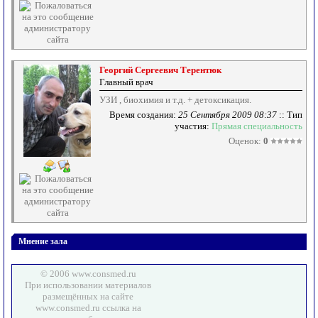
Георгий Сергеевич Терентюк
Главный врач
УЗИ , биохимия и т.д. + детоксикация.
Время создания:
25 Сентября 2009 08:37
:: Тип
участия:
Прямая специальность
Оценок:
0
Мнение зала
© 2006 www.consmed.ru
При использовании материалов
размещённых на сайте
www.consmed.ru ссылка на