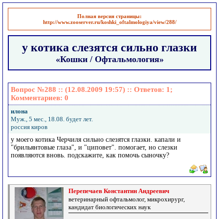
Полная версия страницы:
http://www.zooserver.ru/koshki_oftalmologiya/view/288/
у котика слезятся сильно глазки
«Кошки / Офтальмология»
Вопрос №288 :: (12.08.2009 19:57) :: Ответов:
1
;
Комментариев:
0
илона
Муж., 5 мес., 18.08. будет лет.
россия киров
у моего котика Черчиля сильно слезятся глазки. капали и
"брильянтовые глаза", и "циповет". помогает, но слезки
появляются вновь. подскажите, как помочь сыночку?
Перепечаев Константин Андреевич
ветеринарный офтальмолог, микрохирург,
кандидат биологических наук