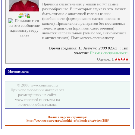
Причины слезотечения у кошки могут самые
разнообразные. В некоторых случаях это может
быть связано с анатомией головы кошки
(особенности формирования слезно-носового
канала). Применение препаратов без постановки
точного диагноза (причины слезотечения)
является неправильным (тем более, антибиотиков
и антисептиков). Покажитесь специалисту.
Время создания:
13 Августа 2009 02:03
:: Тип
участия:
Прямая специальность
Оценок:
1
Мнение зала
© 2006 www.consmed.ru
При использовании материалов
размещённых на сайте
www.consmed.ru ссылка на
источник обязательна.
Полная версия страницы:
http://www.zooserver.ru/koshki_oftalmologiya/view/288/