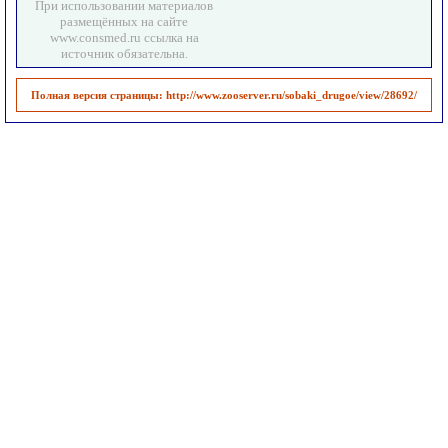
При использовании материалов
размещённых на сайте
www.consmed.ru ссылка на
источник обязательна.
Полная версия страницы:
http://www.zooserver.ru/sobaki_drugoe/view/28692/