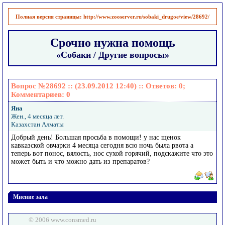
Полная версия страницы:
http://www.zooserver.ru/sobaki_drugoe/view/28692/
Срочно нужна помощь
«Собаки / Другие вопросы»
Вопрос №28692 :: (23.09.2012 12:40) :: Ответов:
0
;
Комментариев:
0
Яна
Жен., 4 месяца лет.
Казахстан Алматы
Добрый день! Большая просьба в помощи! у нас щенок
кавказской овчарки 4 месяца сегодня всю ночь была рвота а
теперь вот понос, вялость, нос сухой горячий, подскажите что это
может быть и что можно дать из препаратов?
Мнение зала
© 2006 www.consmed.ru