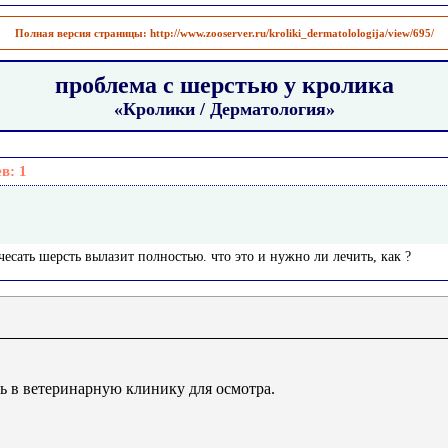
Полная версия страницы:
http://www.zooserver.ru/kroliki_dermatolologija/view/695/
проблема с шерстью у кролика
«Кролики / Дерматология»
ев:
1
чесать шерсть вылазит полностью. что это и нужно ли лечить, как ?
ь в ветеринарную клинику для осмотра.