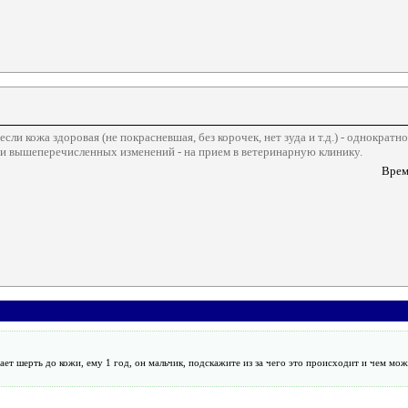
ли кожа здоровая (не покрасневшая, без корочек, нет зуда и т.д.) - однокра
ии вышеперечисленных изменений - на прием в ветеринарную клинику.
Врем
зает шерть до кожи, ему 1 год, он мальчик, подскажите из за чего это происходит и чем м