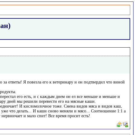
ван)
о за ответы! Я повезла его к ветеринару и он подтвердил что виной
продукты.
перестал его есть, и с каждым днем он ел все меньше и меньше и
пару дней мы решили перевести его на мясные каши.
вредничает! И кисломолочное тоже. Смена видов мяса и видов каш,
 уже что делать... И каши сново меняли и мясо... Соотношение 1:1 а
 нервничает и мало спит! Все время просит есть!