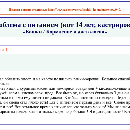
Полная версия страницы:
http://www.zooserver.ru/koshki_kormlenie/view/940/
блема с питанием (кот 14 лет, кастриро
«Кошки / Кормление и диетология»
ев:
1
ал облазить хвост, и на хвосте появились ранки-корочки. Большое спасиб
тиков.
арить каши с куриным мясом или нежирной говядиной + кисломолочные 
хой корм и кисломолоч. прод. Все было ок, но через буквально 3 дня он 
тола » но мы ему ничего не давали. Кот был постоянно голоден . Через 
м, он снова стал плохо есть! Ест с аппетитом первый день и все! Сново 
т и все! Все остальное время клянчит все что только можно! Мы не знаем
арианты только каши и только корм не работают ! Я в растерянности! Кот