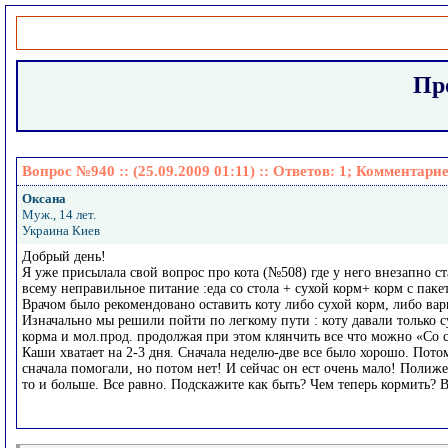
Про
Вопрос №940 :: (25.09.2009 01:11) :: Ответов:
1
; Комментари
Оксана
Муж., 14 лет.
Украина Киев
Добрый день!
Я уже присылала свой вопрос про кота (№508) где у него внезапно ст
всему неправильное питание :еда со стола + сухой корм+ корм с паке
Врачом было рекомендовано оставить коту либо сухой корм, либо в
Изначально мы решили пойти по легкому пути : коту давали только су
корма и мол.прод. продолжая при этом клянчить все что можно «Со с
Каши хватает на 2-3 дня. Сначала неделю-две все было хорошо. Пото
сначала помогали, но потом нет! И сейчас он ест очень мало! Полиже
то и больше. Все равно. Подскажите как быть? Чем теперь кормить? В