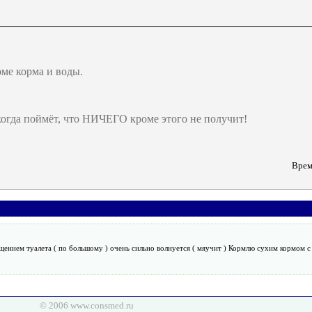
оме корма и воды.
 когда поймёт, что НИЧЕГО кроме этого не получит!
Врем
ещением туалета ( по большому ) очень сильно волнуется ( мяучит ) Кормлю сухим кормом с д
© 2006 www.consmed.ru