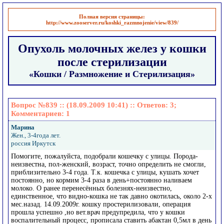
Полная версия страницы:
http://www.zooserver.ru/koshki_razmnojenie/view/839/
Опухоль молочных желез у кошки
после стерилизации
«Кошки / Размножение и Стерилизация»
Вопрос №839 :: (18.09.2009 10:41) :: Ответов:
3
;
Комментариев:
1
Марина
Жен., 3-4года лет.
россия Иркутск
Помогите, пожалуйста, подобрали кошечку с улицы. Порода-
неизвестна, пол-женский, возраст, точно определить не смогли,
приблизительно 3-4 года. Т.к. кошечка с улицы, кушать хочет
постоянно, но кормим 3-4 раза в день+постоянно наливаем
молоко. О ранее перенесённых болезнях-неизвестно,
единственное, что видно-кошка не так давно окотилась, около 2-х
мес.назад. 14.09.2009г. кошку простерилизовали, операция
прошла успешно ,но вет.врач предупредила, что у кошки
воспалительный процесс, прописала ставить абактан 0,5мл в день