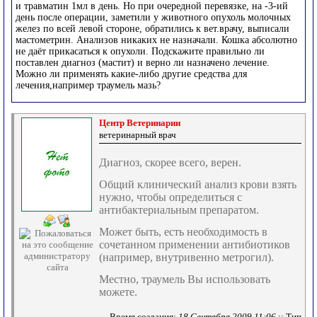
и травматин 1мл в день. Но при очередной перевязке, на -3-ий
день после операции, заметили у животного опухоль молочных
желез по всей левой стороне, обратились к вет.врачу, выписали
мастометрин. Анализов никаких не назначали. Кошка абсолютно
не даёт прикасаться к опухоли. Подскажите правильно ли
поставлен диагноз (мастит) и верно ли назначено лечение.
Можно ли применять какие-либо другие средства для
лечения,например траумель мазь?
Центр Ветеринарии
ветеринарный врач
Диагноз, скорее всего, верен.
Общий клинический анализ крови взять
нужно, чтобы определиться с
антибактериальным препаратом.
Может быть, есть необходимость в
сочетанном применении антибиотиков
(например, внутривенно метрогил).
Местно, траумель Вы использовать
можете.
Время создания:
18 Сентября 2009 11:06
:: Тип