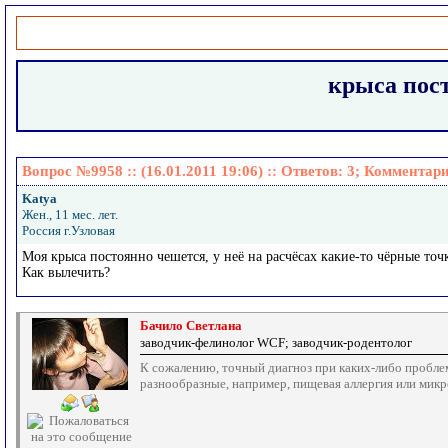
крыса пост
Вопрос №9958 :: (16.01.2011 19:06) :: Ответов:
3
; Комментар
Katya
Жен., 11 мес. лет.
Россия г.Узловая
Моя крыса постоянно чешется, у неё на расчёсах какие-то чёрные точ
Как вылечить?
Бачило Светлана
заводчик-фелинолог WCF; заводчик-родентолог
К сожалению, точный диагноз при каких-либо пробле
разнообразные, например, пищевая аллергия или микр