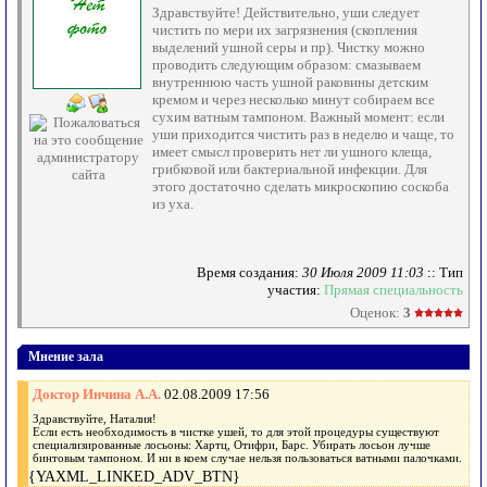
Здравствуйте! Действительно, уши следует
чистить по мери их загрязнения (скопления
выделений ушной серы и пр). Чистку можно
проводить следующим образом: смазываем
внутреннюю часть ушной раковины детским
кремом и через несколько минут собираем все
сухим ватным тампоном. Важный момент: если
уши приходится чистить раз в неделю и чаще, то
имеет смысл проверить нет ли ушного клеща,
грибковой или бактериальной инфекции. Для
этого достаточно сделать микроскопию соскоба
из уха.
Время создания:
30 Июля 2009 11:03
:: Тип
участия:
Прямая специальность
Оценок:
3
Мнение зала
Доктор Инчина А.А.
02.08.2009 17:56
Здравствуйте, Наталия!
Если есть необходимость в чистке ушей, то для этой процедуры существуют
специализированные лосьоны: Хартц, Отифри, Барс. Убирать лосьон лучше
бинтовым тампоном. И ни в коем случае нельзя пользоваться ватными палочками.
{YAXML_LINKED_ADV_BTN}