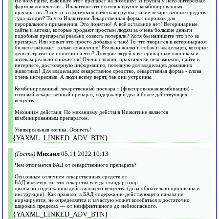
Не покупайте, выкиньте этот препарат на помойку! И группа у него интересная
фармокологическая - Ипакитине относится к группе комбинированных
препаратов. Это что за фармокологическая группа, какие лекарственные средства
туда входят? То что Ипакитини Лекарственная форма: порошок для
перорального применения. Это понятно! А всё остальное нет! Ветеринарные
сайты и аптеки, которые продают простым людям за очень большие деньги
подобные препараты реально совесть потеряли? Хотя бы напишите что это за
препарат. Или может это просто добавка к чаю! То что творится в ветеринарном
бизнесе вызывает только сожаление! Реально жалко и собак и владельцев, которые
деньги тратят не понятно на что? Доверие людей к ветеринарным клиникам и
аптекам реально снижается! Очень сложно, практически невозможно, найти в
интернете, достоверную информацию, полезную для владельцев домашних
животных! Для владельцев: лекарственое средство, лекарственая форма - слова
очень интересные. А люди всему верят, так они устроины.
Комбинированный лекарственный препара т (фиксированная комбинация) -
готовый лекарственный препарат, содержащий два и более действующих
вещества
Механизм действия: По механизму действия Ипакитине является
комбинированным препаратом.
Универсальная логика. Офигеть!
{YAXML_LINKED_ADV_BTN}
(Гость)
Михаил
05.11.2022 10:13
Чем отличается БАД от лекарственного препарата?
Осн овным отличием лекарственных средств от
БАД является то, что лекарства всегда стандартизир
ованы по содержанию действующего вещества (доза обязательно прописана в
инструкции). Как правило, в БАД содержание действующего начала не
нормируется, не определяется и зачастую может колебаться в достаточно
широких пределах — от неэффективного до небезопасного.
{YAXML_LINKED_ADV_BTN}