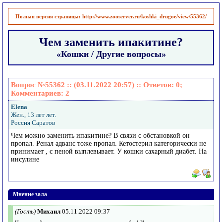
Полная версия страницы:
http://www.zooserver.ru/koshki_drugoe/view/55362/
Чем заменить ипакитине?
«Кошки / Другие вопросы»
Вопрос №55362 :: (03.11.2022 20:57) :: Ответов:
0
;
Комментариев:
2
Elena
Жен., 13 лет лет.
Россия Саратов
Чем можно заменить ипакитине? В связи с обстановкой он
пропал. Ренал адванс тоже пропал. Кетостерил категорически не
принимает , с пеной выплевывает. У кошки сахарный диабет. На
инсулине
Мнение зала
(Гость)
Михаил
05.11.2022 09:37